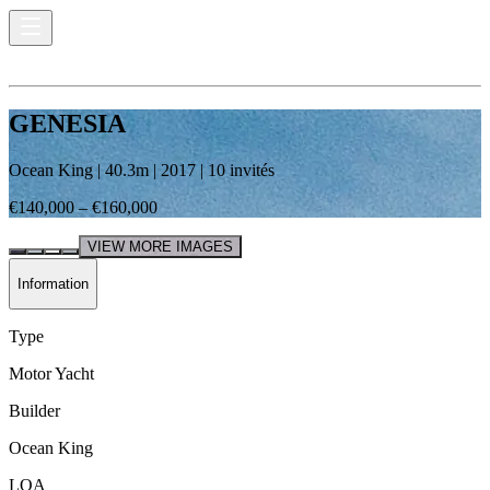
GENESIA
Ocean King
|
40.3
m |
2017
|
10
invités
€140,000 – €160,000
VIEW MORE IMAGES
Information
Type
Motor Yacht
Builder
Ocean King
LOA