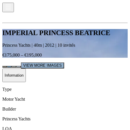
IMPERIAL PRINCESS BEATRICE
Princess Yachts
|
40
m |
2012
|
10
invités
€175,000 – €195,000
VIEW MORE IMAGES
Information
Type
Motor Yacht
Builder
Princess Yachts
LOA