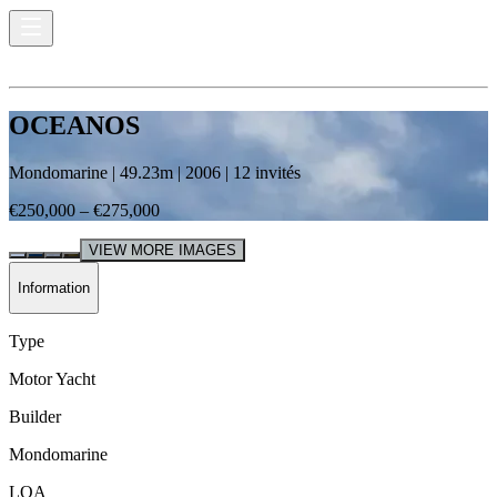
OCEANOS
Mondomarine
|
49.23
m |
2006
|
12
invités
€250,000 – €275,000
VIEW MORE IMAGES
Information
Type
Motor Yacht
Builder
Mondomarine
LOA