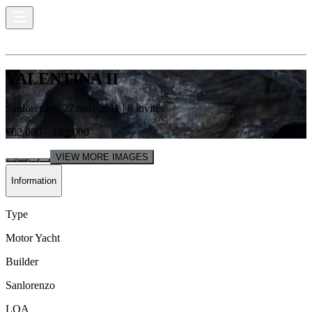
VALENTINA II
Sanlorenzo
|
27.6
m |
2011
|
8
invités
€62,000 – €69,000
VIEW MORE IMAGES
Information
Type
Motor Yacht
Builder
Sanlorenzo
LOA