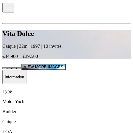
Vita Dolce
Caique
|
32
m |
1997
|
10
invités
€34,900 – €39,500
VIEW MORE IMAGES
Information
Type
Motor Yacht
Builder
Caique
LOA