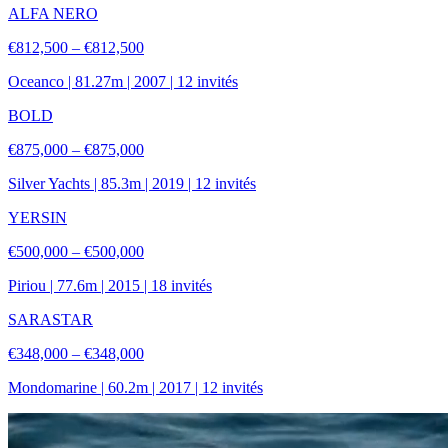
ALFA NERO
€812,500 – €812,500
Oceanco
|
81.27
m |
2007
|
12
invités
BOLD
€875,000 – €875,000
Silver Yachts
|
85.3
m |
2019
|
12
invités
YERSIN
€500,000 – €500,000
Piriou
|
77.6
m |
2015
|
18
invités
SARASTAR
€348,000 – €348,000
Mondomarine
|
60.2
m |
2017
|
12
invités