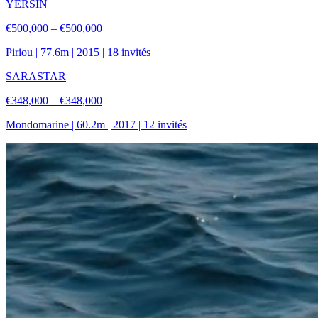
YERSIN
€500,000 – €500,000
Piriou
|
77.6
m |
2015
|
18
invités
SARASTAR
€348,000 – €348,000
Mondomarine
|
60.2
m |
2017
|
12
invités