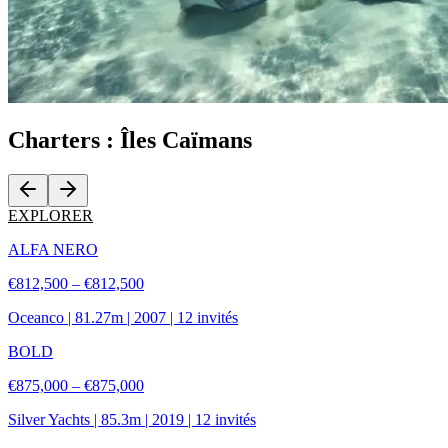
Charters :
Îles Caïmans
EXPLORER
ALFA NERO
€812,500 – €812,500
Oceanco
|
81.27
m |
2007
|
12
invités
BOLD
€875,000 – €875,000
Silver Yachts
|
85.3
m |
2019
|
12
invités