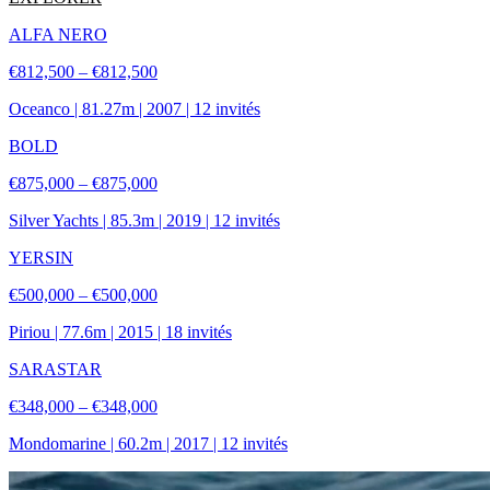
ALFA NERO
€812,500 – €812,500
Oceanco
|
81.27
m |
2007
|
12
invités
BOLD
€875,000 – €875,000
Silver Yachts
|
85.3
m |
2019
|
12
invités
YERSIN
€500,000 – €500,000
Piriou
|
77.6
m |
2015
|
18
invités
SARASTAR
€348,000 – €348,000
Mondomarine
|
60.2
m |
2017
|
12
invités