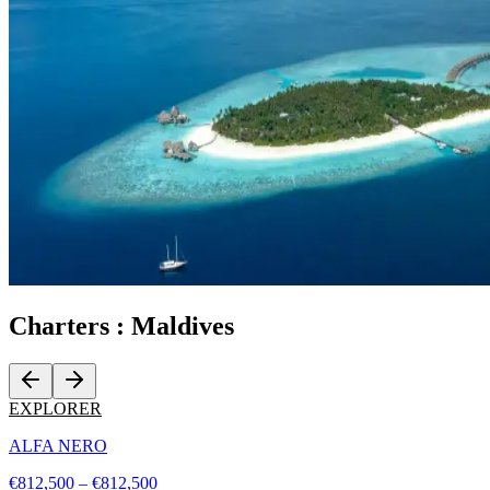
Charters :
Maldives
EXPLORER
ALFA NERO
€812,500 – €812,500