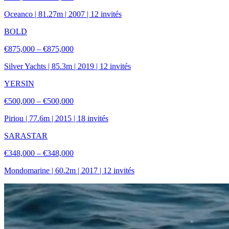
Oceanco
|
81.27
m |
2007
|
12
invités
BOLD
€875,000 – €875,000
Silver Yachts
|
85.3
m |
2019
|
12
invités
YERSIN
€500,000 – €500,000
Piriou
|
77.6
m |
2015
|
18
invités
SARASTAR
€348,000 – €348,000
Mondomarine
|
60.2
m |
2017
|
12
invités