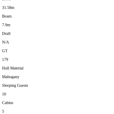
31.58m
Beam
7.9m
Draft
N/A
GT
179
Hull Material
Mahogany
Sleeping Guests
10
Cabins
5