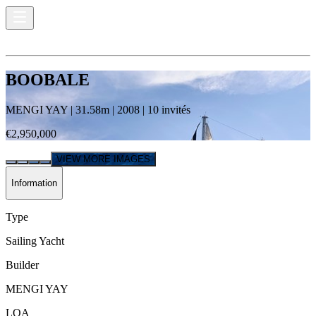
BOOBALE
MENGI YAY
|
31.58
m |
2008
|
10
invités
€2,950,000
VIEW MORE IMAGES
Information
Type
Sailing Yacht
Builder
MENGI YAY
LOA