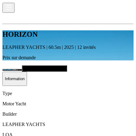
HORIZON
LEAPHER YACHTS
|
60.5
m |
2025
|
12
invités
Prix sur demande
VIEW MORE IMAGES
Information
Type
Motor Yacht
Builder
LEAPHER YACHTS
LOA