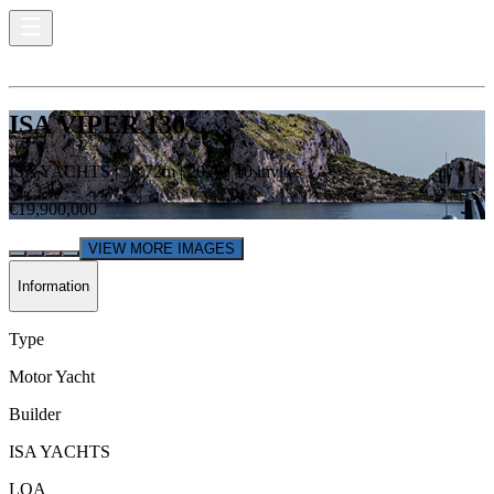
ISA VIPER 130
ISA YACHTS
|
38.72
m |
2027
|
10
invités
€19,900,000
VIEW MORE IMAGES
Information
Type
Motor Yacht
Builder
ISA YACHTS
LOA