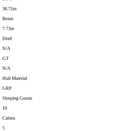
38.72m
Beam
7.73m
Draft
N/A
GT
N/A
Hull Material
GRP
Sleeping Guests
10
Cabins
5