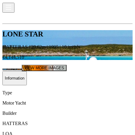
LONE STAR
HATTERAS
|
39.62
m |
1995
|
10
invités
€4,144,510
VIEW MORE IMAGES
Information
Type
Motor Yacht
Builder
HATTERAS
LOA