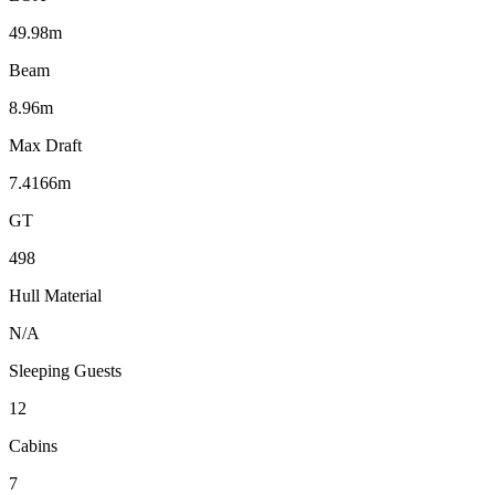
49.98m
Beam
8.96m
Max Draft
7.4166m
GT
498
Hull Material
N/A
Sleeping Guests
12
Cabins
7