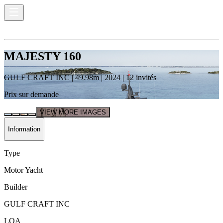
MAJESTY 160
GULF CRAFT INC
|
49.98
m |
2024
|
12
invités
Prix sur demande
VIEW MORE IMAGES
Information
Type
Motor Yacht
Builder
GULF CRAFT INC
LOA