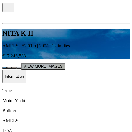
NITA K II
AMELS
|
52.01
m |
2004
|
12
invités
€17,243,583
VIEW MORE IMAGES
Information
Type
Motor Yacht
Builder
AMELS
LOA