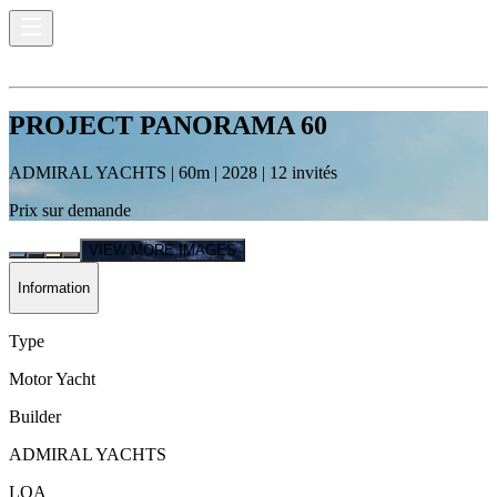
PROJECT PANORAMA 60
ADMIRAL YACHTS
|
60
m |
2028
|
12
invités
Prix sur demande
VIEW MORE IMAGES
Information
Type
Motor Yacht
Builder
ADMIRAL YACHTS
LOA