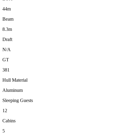
44m
Beam
8.3m
Draft
N/A
GT
381
Hull Material
Aluminum
Sleeping Guests
12
Cabins
5