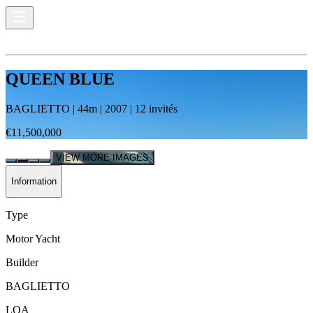
QUEEN BLUE
BAGLIETTO
|
44
m |
2007
|
12
invités
€11,500,000
VIEW MORE IMAGES
Information
Type
Motor Yacht
Builder
BAGLIETTO
LOA