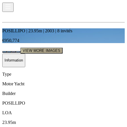
POSILLIPO
|
23.95
m |
2003
|
8
invités
€950,774
VIEW MORE IMAGES
Information
Type
Motor Yacht
Builder
POSILLIPO
LOA
23.95m