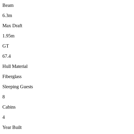
Beam
6.3m
Max Draft
1.95m
GT
67.4
Hull Material
Fiberglass
Sleeping Guests
8
Cabins
4
Year Built